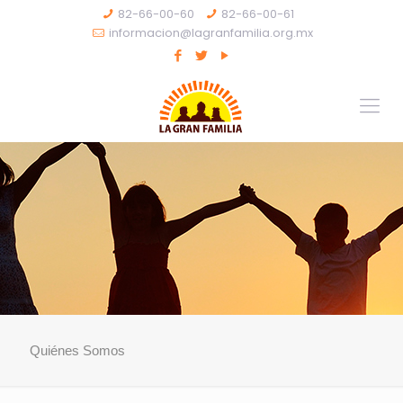
82-66-00-60
82-66-00-61
informacion@lagranfamilia.org.mx
Quiénes Somos